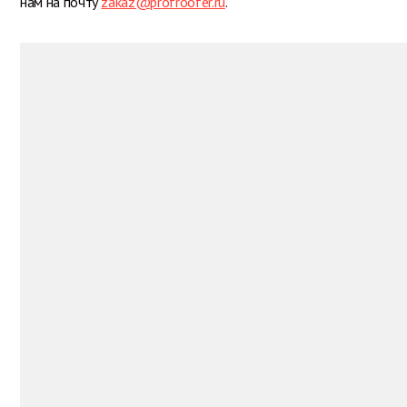
нам на почту
zakaz@profroofer.ru
.