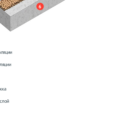
оляции
ляции
жка
слой