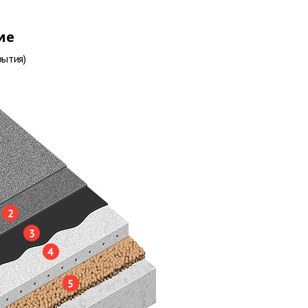
ие
рытия)