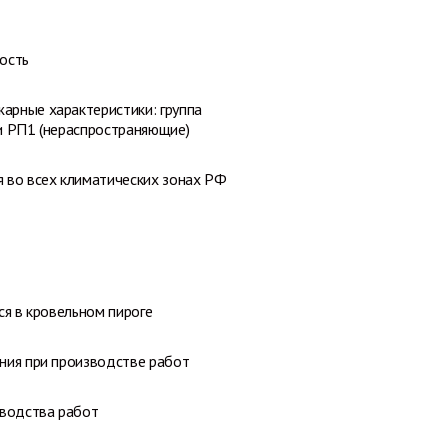
ость
рные характеристики: группа
и РП1 (нераспространяющие)
 во всех климатических зонах РФ
ся в кровельном пироге
ния при производстве работ
зводства работ