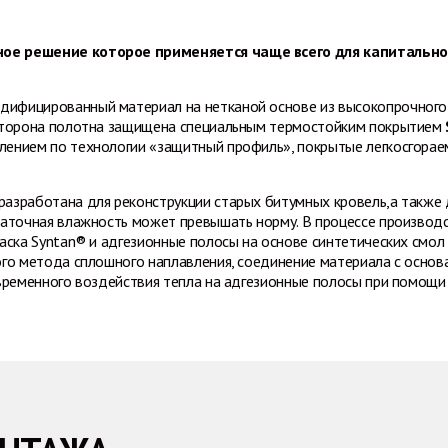
ое решение которое применяется чаще всего для капитально
ифицированный материал на нетканой основе из высокопрочного 
 сторона полотна защищена специальным термостойким покрытием
лением по технологии «защитный профиль», покрытые легкосгорае
азработана для реконструкции старых битумных кровель,а также 
статочная влажность может превышать норму. В процессе произво
раска Syntan® и адгезионные полосы на основе синтетических смо
ого метода сплошного наплавления, соединение материала с осн
овременного воздействия тепла на адгезионные полосы при помощи 