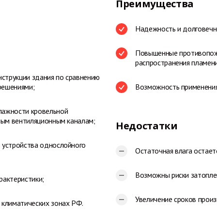
Преимущества
Надежность и долговечн
Повышенные противопожа
распространения пламен
нструкции здания по сравнению
решениями;
Возможность применения
лажности кровельной
ным вентиляционным каналам;
Недостатки
 устройства однослойного
Остаточная влага остает
Возможны риски затопле
рактеристики;
Увеличение сроков прои
 климатических зонах РФ.