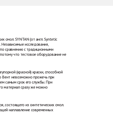
 смол. SYNTAN (от англ. Syntetic
). Независимые исследования,
 по сравнению с традиционными
 потому что тестовое оборудование не
упорной (красной) краски, способной
ло Вент невозможно прожечь при
ем самым срок его службы. При
го материал сразу же можно
я, состоящего из синтетических смол.
ающей наплавление современных