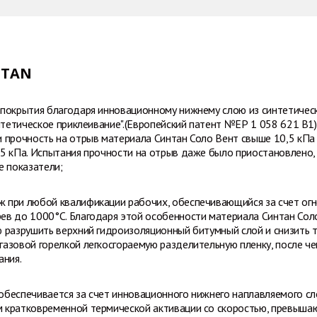
NTAN
покрытия благодаря инновационному нижнему слою из синтетических
интетическое приклеивание".(Европейский патент №ЕР 1 058 621 В1
и прочность на отрыв материала Синтан Соло Вент свыше 10,5 кПа
-5 кПа. Испытания прочности на отрыв даже было приостановлено,
е показатели;
при любой квалификации рабочих, обеспечивающийся за счет огне
ев до 1000°С. Благодаря этой особенности материала Синтан Со
 разрушить верхний гидроизоляционный битумный слой и снизить т
азовой горелкой легкосгораемую разделительную пленку, после че
ания.
беспечивается за счет инновационного нижнего наплавляемого сло
 кратковременной термической активации со скоростью, превыш